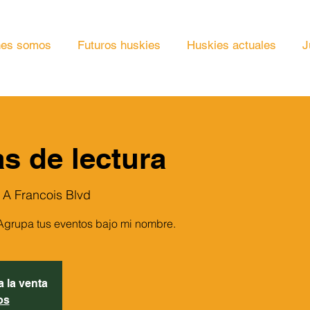
nes somos
Futuros huskies
Huskies actuales
J
s de lectura
 A Francois Blvd
. Agrupa tus eventos bajo mi nombre.
 la venta
os