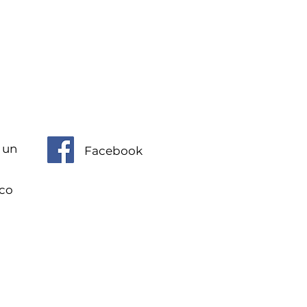
 un
Facebook
ico