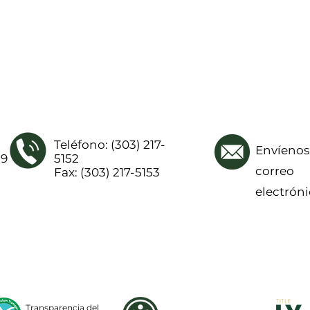
Teléfono: (303) 217-
Envíenos
19
5152
correo
Fax: (303) 217-5153
electrón
Transparencia del