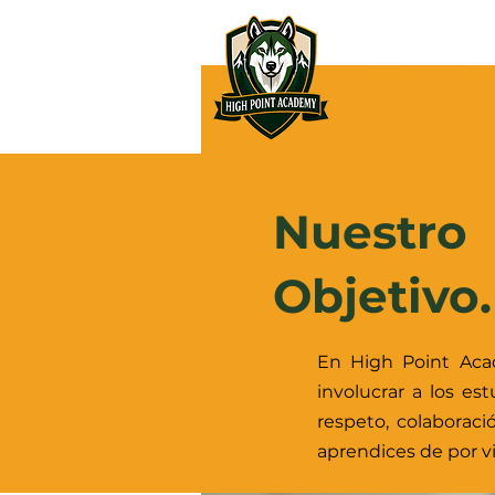
Hogar
Quie
Nuestro
Objetivo.
En High Point Acad
involucrar a los es
respeto, colaborac
aprendices de por vi