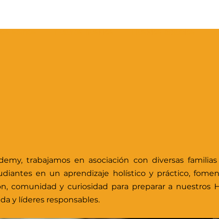
nes somos
Futuros huskies
Huskies actuales
J
emy, trabajamos en asociación con diversas familia
tudiantes en un aprendizaje holístico y práctico, fom
ión, comunidad y curiosidad para preparar a nuestros 
da y líderes responsables.