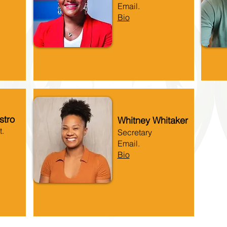
Email.
Bio
stro
Whitney Whitaker
t.
Secretary
Email.
Bio