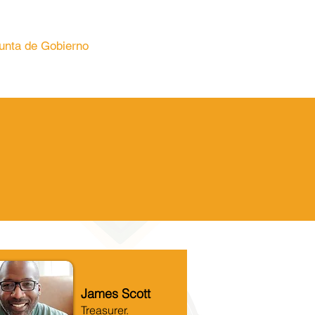
unta de Gobierno
James Scott
Treasurer.