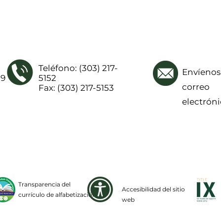
Teléfono: (303) 217-
Envíenos
19
5152
correo
Fax: (303) 217-5153
electrón
Transparencia del
Accesibilidad del sitio
currículo de alfabetización
web