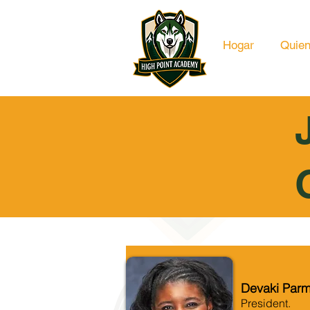
Hogar
Quie
Devaki Par
President.