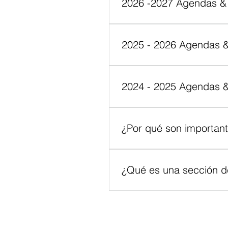
2026 -2027 Agendas &
2025 - 2026 Agendas &
May 28, 2026 – Board Meetin
2024 - 2025 Agendas &
December 19, 2024 Board Mi
¿Por qué son important
Las preguntas frecuentes son
preguntas comunes sobre su 
¿Qué es una sección d
Se puede utilizar una secci
negocio como "¿A dónde reali