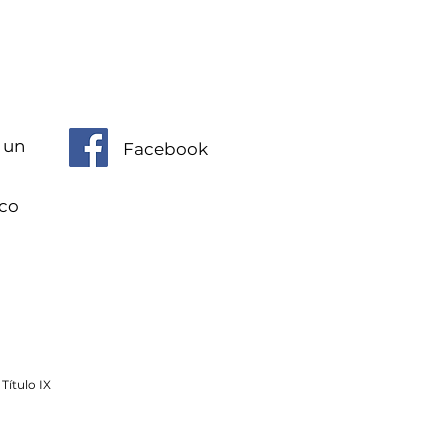
 un
Facebook
ico
Título IX