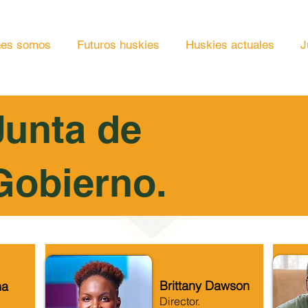
nes somos
Futuros huskies
Huskies actuales
J
Junta de
Gobierno.
Brittany Dawson
ma
Director.