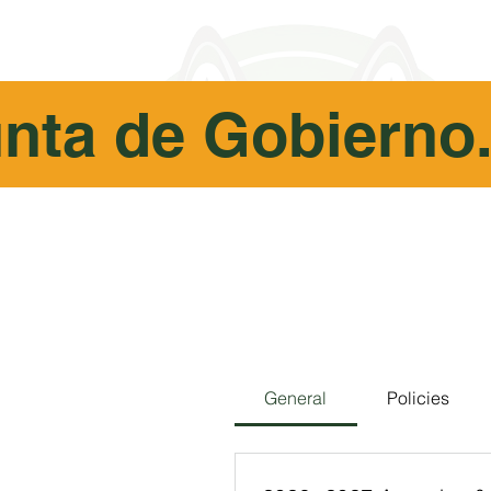
nta de Gobierno
General
Policies