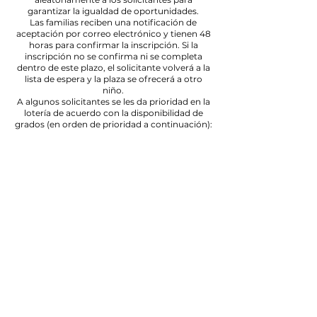
garantizar la igualdad de oportunidades.
Las familias reciben una notificación de
aceptación por correo electrónico y tienen 48
horas para confirmar la inscripción. Si la
inscripción no se confirma ni se completa
dentro de este plazo, el solicitante volverá a la
lista de espera y la plaza se ofrecerá a otro
niño.
A algunos solicitantes se les da prioridad en la
lotería de acuerdo con la disponibilidad de
grados (en orden de prioridad a continuación):
CONECTÉMONO
S
6750 N Dunkerque
Santa Aurora, CO 80019
Teléfono:
(303) 217-5152
Fax:
(303) 217-5153